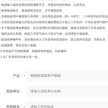
2.电源输入端应装置的前级通断开关，并接妥良好的地线，以策安全。
3.检查电源电压，电源接线无误后，才可通电使用。
4.在新购使用中搁置较久再用时，应先用低温烘烤（80～100℃）二小时再开始升
5.仪表控温的热敏元件探头应从箱体左侧的测温孔中插入工作室内，不得从箱顶气阀
6.本干燥箱烘烤效果较好，初次使用时应请勤加以观察、避免过热烘坏工件造成损失
7.该机设有出风阀，根据工作室气体大小排出气体，达到理想干燥效果。
8.取放烘烤物件时，请勿撞击伸入工作室内的控温部分，防止损坏控温器，导致失灵
9.如遇故障，请专业电工检修。
10.本烘箱不可烘烤易爆、易燃挥发性物品，以防爆炸。
11.出厂时说明书合格证各一份。
产品：
您的单位：
您的姓名：