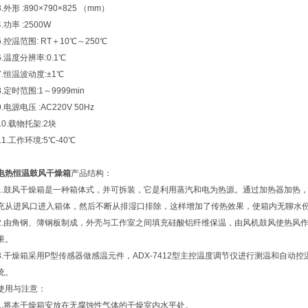
3.外形 :890×790×825 （mm）
4.功率 :2500W
5.控温范围: RT＋10℃～250℃
6.温度分辨率:0.1℃
7.恒温波动度:±1℃
8.定时范围:1～9999min
9.电源电压 :AC220V 50Hz
10.载物托架:2块
11.工作环境:5℃-40℃
电热恒温鼓风干燥箱
产品结构：
1.鼓风干燥箱是一种箱体式，并可拆装，它是利用蒸汽和电为热源。通过加热器加热
充从进风口进入箱体，然后不断从排湿口排除，这样增加了传热效果，使箱内无聊水
2.由角钢、簿钢板制成，外壳与工作室之间填充硅酸铝纤维保温，由风机鼓风使热风
果。
3.干燥箱采用P型传感器做感温元件，ADX-7412型主控温度调节仪进行测温和自
统。
使用与注意：
1.将本干燥箱安放在无腐蚀性气体的干燥室内水平处。