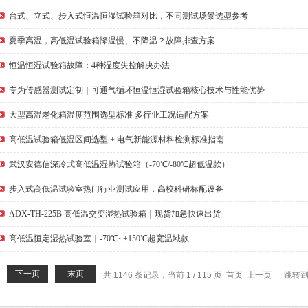
台式、立式、步入式恒温恒湿试验箱对比，不同测试场景选型参考
夏季高温，高低温试验箱降温慢、不降温？故障排查方案
恒温恒湿试验箱故障：4种湿度失控解决办法
专为传感器测试定制｜可通气循环恒温恒湿试验箱核心技术与性能优势
大型高温老化箱温度范围选型标准 多行业工况适配方案
高低温试验箱低温区间选型 + 电气新能源材料检测标准指南
武汉安德信深冷式高低温湿热试验箱（-70℃/-80℃超低温款）
步入式高低温试验室热门行业测试应用，高校科研标配设备
ADX-TH-225B 高低温交变湿热试验箱｜现货加急快速出货
高低温恒定湿热试验室｜-70℃~+150℃超宽温域款
下一页
末页
共 1146 条记录，当前 1 / 115 页 首页 上一页
跳转到