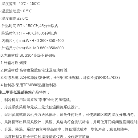
3.温度范围:-40℃～150℃
4.温度波动度:±0.5℃
5.温度偏差:±2.0℃
6.升温时间:RT～150℃约45分钟以内
7.降温时间:RT～-40℃约60分钟以内
8.内箱尺寸(mm):W×H×D 360×350×400
9.外箱尺寸(mm):W×H×D 860×850×800
10.内箱材质:SUS304高级不锈钢板
11.外箱材质:烤漆
12.保温材质:高密度聚胺酯泡沫及玻璃纤维
13.冷冻系统:风冷式单段/复叠式，全密闭式压缩机，环保冷媒(R404a/R23)
14.控制器:采用TEMI880温度控制器
桌上型高低温试验箱
产品特性：
1、制冷机采用法国原装“泰康"全封闭压缩机。
2、冷冻系统采用单元或二元式低温回路系统设计。
3、采用多翼式送风机强力送风循环，避免任何死角，可使测试区域内温度分布均匀。
4、风路循环出风回风设计，风压、风速均符合测试标准，并可使开门瞬间温度回稳时
5、升温、降温、系统*独立可提高效率，降低测试成本，增长寿命，减低故障率。
6、温度控制采用全进口触摸按键式仪表，操作设定简单。