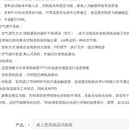
7、资料及试验条件输入后，控制器具有锁定功能，避免人为触摸而改变温度值。
8、具有P.I.D自动演算的功能，可将温度变化条件立即修正，使温度控制更为精确稳定
9、可选配打印机。
空气调节系统：
1.空气调节方式:强制通风内循环平衡调温（BTC），该方法既指在加热系统连续工作
运算输出的结果去控制加热器的输出量，zui终达到一种动态平衡。
2.加热方式:镍铬合金电热丝式加热，PID调节，执行元件：固态继电器
3.空气循环装置:离心式风机，长轴式外置电机驱动。
控制系统：：
1.温度测量元件采用高精度*PT100温度传感器进行温度测量。
2.加热系统组成 ：SSR固态继电器驱动。
3.控制器：采用进口TEMI990可程式液晶触摸屏，温湿度控制器自带USB接口并
热器/加湿器等工作状态，同时具有PID
4.参数自整定功能。控制系统使用智能化控制软件系统，具备自动组合加热，加湿等
控制，达到节能降耗的目的。*的检测装置能自动进行详细的故障显示，报警，如当试
产品：