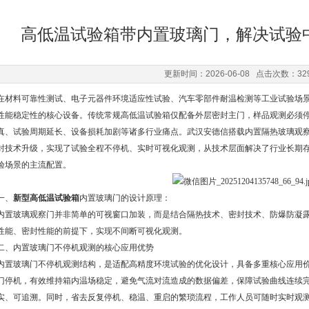
高低温试验箱带内置玻璃门，解决试验
更新时间：2026-06-08 点击次数：32
在材料可靠性测试、电子元器件环境适应性试验、汽车零部件耐温检测等工业试验场
性能稳定性的核心设备。传统常规高低温试验箱仅配备外层密封主门，样品观测必须
真、试验周期延长、设备损耗加剧等诸多行业痛点。武汉安德信搭载内置隔热玻璃观
封技术升级，实现了试验全程不停机、实时可视化观测，从技术层面解决了行业长期
验场景的主流配置。
一、
新型高低温试验箱
内置玻璃门的设计原理：
内置玻璃观察门并非简单的可视窗口加装，而是结合隔热技术、密封技术、防爆防凝
性能、密封性能的前提下，实现不间断可视化观测。
二、内置玻璃门不停机观测的核心应用优势
内置玻璃门不停机观测结构，是适配高精度环境试验的优化设计，具备多重核心应用
门停机，有效维持箱内温场稳定，避免气流对流造成的数据偏差，保障试验曲线连续完
实、可追溯。同时，省去反复停机、稳温、重启的繁琐流程，工作人员可随时实时观