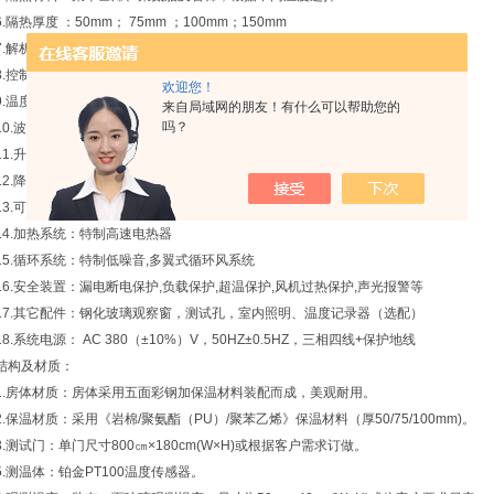
6.隔热厚度 ：50mm； 75mm ；100mm；150mm
7.解析精度： 0.1℃或0.01℃
8.控制精度：±1℃
欢迎您！
9.温度偏差：±2℃
来自局域网的朋友！有什么可以帮助您的
吗？
10.波动度：±1.5℃
11.升温時間：平均1～3℃/min。
12.降温時間：30min~180min
13.可程式： LCD彩色液晶控制器或标准型：LED数显控制器
14.加热系统：特制高速电热器
15.循环系统：特制低噪音,多翼式循环风系统
16.安全装置：漏电断电保护,负载保护,超温保护,风机过热保护,声光报警等
17.其它配件：钢化玻璃观察窗，测试孔，室内照明、温度记录器（选配）
18.系统电源： AC 380（±10%）V，50HZ±0.5HZ，三相四线+保护地线
结构及材质：
1.房体材质：房体采用五面彩钢加保温材料装配而成，美观耐用。
2.保温材质：采用《岩棉/聚氨酯（PU）/聚苯乙烯》保温材料（厚50/75/100mm)。
3.测试门：单门尺寸800㎝×180cm(W×H)或根据客户需求订做。
5.测温体：铂金PT100温度传感器。