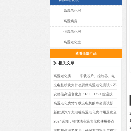
高温老化房
高温烘房
恒温老化房
高温老化室
查看全部产品
相关文章
高温老化房 —— 车载芯片、控制器、电
源通电负载老化测试介绍
充电桩模块为什么要做高温老化测试？不
做会有啥问题？
安德信高温老化房：PLC+LSR 控温技
术，节能 40%降本高效！
高温老化房对车载充电机的寿命测试影
响？
新能源汽车充电桩高温老化房作用及意义
2024必知，锂电池高温老化房使用要点
充电桩高温老化房：确保充电安全与稳定