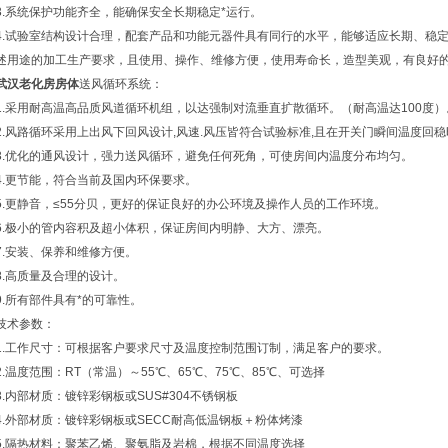
3.系统保护功能齐全，能确保安全长期稳定*运行。
4.试验室结构设计合理，配套产品和功能元器件具有同行的水平，能够适应长期、稳
述用途的加工生产要求，且使用、操作、维修方便，使用寿命长，造型美观，有良好
武汉老化房房体
送风循环系统：
1.采用耐高温高品质风道循环机组，以达强制对流垂直扩散循环。（耐高温达100度）
2.风路循环采用上出风下回风设计,风速.风压皆符合试验标准,且在开关门瞬间温度回
3.优化的通风设计，强力送风循环，避免任何死角，可使房间内温度分布均匀。
4.更节能，符合当前及国内环保要求。
5.更静音，≤55分贝，更好的保证良好的办公环境及操作人员的工作环境。
6.极小的管内容积及超小体积，保证房间内明静、大方、漂亮。
7.安装、保养和维修方便。
8.高质量及合理的设计。
9.所有部件具有*的可靠性。
技术参数：
1.工作尺寸：可根据客户要求尺寸及温度控制范围订制，满足客户的要求。
2.温度范围：RT（常温）～55℃、65℃、75℃、85℃、可选择
3.内部材质：镀锌彩钢板或SUS#304不锈钢板
4.外部材质：镀锌彩钢板或SECC耐高低温钢板＋粉体烤漆
5.隔热材料：聚苯乙烯、聚氨脂及岩棉，根据不同温度选择