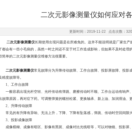
二次元影像测量仪如何应对
更新时间：2019-11-22 点击次数：32
二次元影像测量仪
长期使用出现问题是在所难免的。这并不能说明就是厂家生产
了都会有一些小毛病的，虽然一时之间还不至于对工作造成影响，但如果不及时处理
些简单的二次元影像测量仪维修方法很重要。
二次元影像测量仪
常见故障分为升降传动故障、工作台故障、投影屏故障、投影
及精度故障等。
1、工作台故障
一般容易出现光杆空转、光杆传动有弹跳、磨擦传动时不顺、工作台运动有响声、
出故障原因，再对症下药。可调整弹簧的螺丝松紧、更换轴承、新上油、加润滑油、
2、升降传动故障
常见的有升降有异响、无法上升，下降、下降有坠落感，弹跳、传动时空回间隙大
3、投影成像故障
成像模糊、成像有暗区、影像有黑斑、成像对比光线暗等，可以对物镜、投影屏、