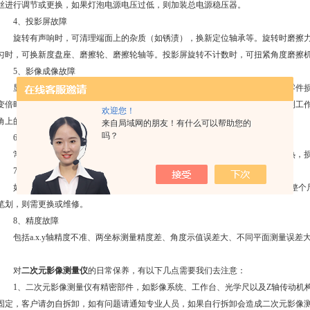
丝进行调节或更换，如果灯泡电源电压过低，则加装总电源稳压器。
4、投影屏故障
旋转有声响时，可清理端面上的杂质（如锈渍），换新定位轴承等。旋转时磨擦力
匀时，可换新度盘座、磨擦轮、磨擦轮轴等。投影屏旋转不计数时，可扭紧角度磨擦
5、影像成像故障
显示黑屏时可查看电源线是否接好，电源电压等，插紧显示器信号线，如有零件损
变倍时十字线与描准点偏移大时，重调锁镜筒的螺丝钉，或者换镜筒。当出现被测工
欢迎您！
角上的螺丝，摆正工件。
来自局域网的朋友！有什么可以帮助您的
吗？
6、电气故障
常见故障有灯泡不亮、轴流风机不转动、易烧灯泡、易烧保险丝、变压器过热，
7、电子故障
如电箱按键失灵，可系统总清、换新面膜；如轴不计数，可换滑座或OP板或整个
笔划，则需更换或维修。
8、精度故障
包括a.x.y轴精度不准、两坐标测量精度差、角度示值误差大、不同平面测量误差
对
二次元影像测量仪
的日常保养，有以下几点需要我们去注意：
1、二次元影像测量仪有精密部件，如影像系统、工作台、光学尺以及Z轴传动机构
固定，客户请勿自拆卸，如有问题请通知专业人员，如果自行拆卸会造成二次元影像